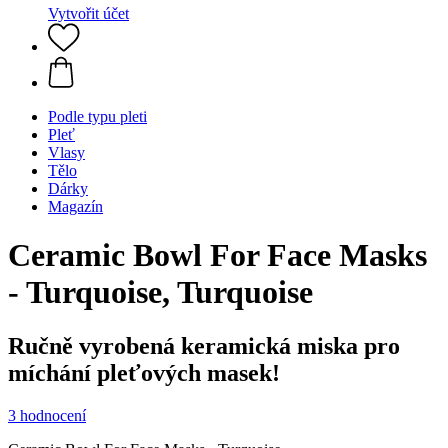
Vytvořit účet
Podle typu pleti
Pleť
Vlasy
Tělo
Dárky
Magazín
Ceramic Bowl For Face Masks
- Turquoise, Turquoise
Ručně vyrobená keramická miska pro
míchání pleťových masek!
3 hodnocení