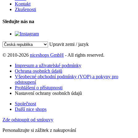
Kontakt
Zkušenosti
Sledujte nás na
Upravit zemi / jazyk
© 2010-2026
niceshops GmbH
- All rights reserved.
Impresum a uživatelské podmínky
Ochrana osobních údajů
Všeobecné obchodní podmínky (VOP) a pokyny pro
odstoupení
Prohlášení o přístupnosti
Nastavení ochrany osobních údajů
Společnost
Další nice shops
Zde odstoupit od smlouvy
Personalizujte si zážitek z nakupování