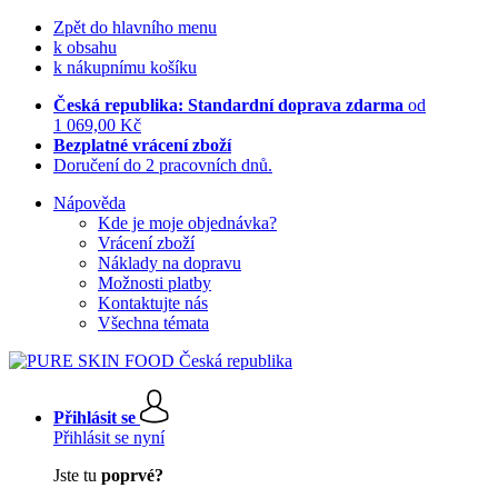
Zpět do hlavního menu
k obsahu
k nákupnímu košíku
Česká republika: Standardní doprava zdarma
od
1 069,00 Kč
Bezplatné vrácení zboží
Doručení do 2 pracovních dnů.
Nápověda
Kde je moje objednávka?
Vrácení zboží
Náklady na dopravu
Možnosti platby
Kontaktujte nás
Všechna témata
Přihlásit se
Přihlásit se nyní
Jste tu
poprvé?