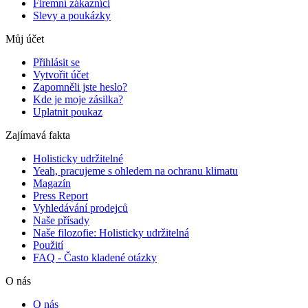
Firemní zákazníci
Slevy a poukázky
Můj účet
Přihlásit se
Vytvořit účet
Zapomněli jste heslo?
Kde je moje zásilka?
Uplatnit poukaz
Zajímavá fakta
Holisticky udržitelné
Yeah, pracujeme s ohledem na ochranu klimatu
Magazín
Press Report
Vyhledávání prodejců
Naše přísady
Naše filozofie: Holisticky udržitelná
Použití
FAQ - Často kladené otázky
O nás
O nás