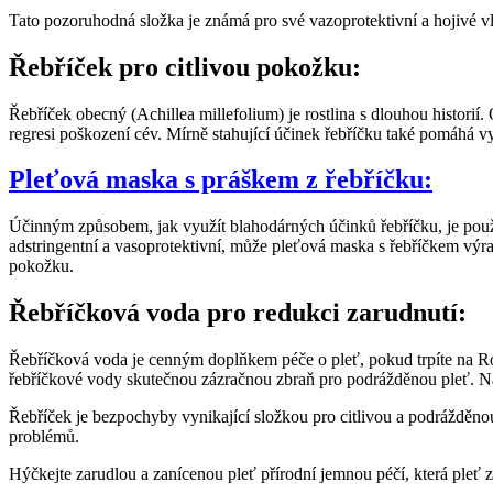
Tato pozoruhodná složka je známá pro své vazoprotektivní a hojivé vlas
Řebříček pro citlivou pokožku:
Řebříček obecný (Achillea millefolium) je rostlina s dlouhou histori
regresi poškození cév. Mírně stahující účinek řebříčku také pomáhá vy
Pleťová maska s práškem z řebříčku:
Účinným způsobem, jak využít blahodárných účinků řebříčku, je použití
adstringentní a vasoprotektivní, může pleťová maska s řebříčkem výrazně
pokožku.
Řebříčková voda pro redukci zarudnutí:
Řebříčková voda je cenným doplňkem péče o pleť, pokud trpíte na Ros
řebříčkové vody skutečnou zázračnou zbraň pro podrážděnou pleť. 
Řebříček je bezpochyby vynikající složkou pro citlivou a podrážděn
problémů.
Hýčkejte zarudlou a zanícenou pleť přírodní jemnou péčí, která pleť 