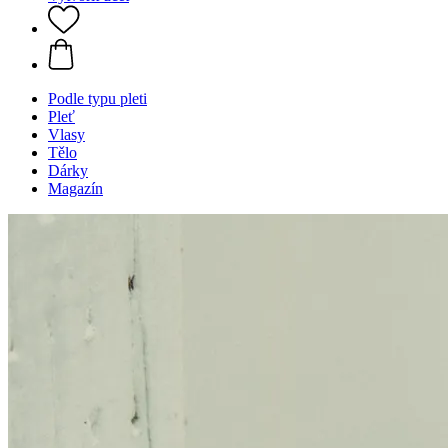
Podle typu pleti
Pleť
Vlasy
Tělo
Dárky
Magazín