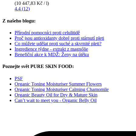
(10 447,83 Kč / l)
4.4 (12)
Z našeho blogu:
Přírodní pomocníci proti celulitidě
Proč jsou antioxidanty dobré proti stárnutí pleti
Co můžete udělat proti suché a skvrnité pleti?
Ingredience týdne - extrakt z magnólie
Benefiční akce k MDŽ: Ženy na útěku
Poznejte svět PURE SKIN FOOD:
PSF
Organic Toning Moisturiser Summer Flowers
Organic Toning Moisturiser Calming Chamomile
Organic Beauty Oil for Dry & Mature Skin
Can’t wait to meet you - Organic Belly Oil