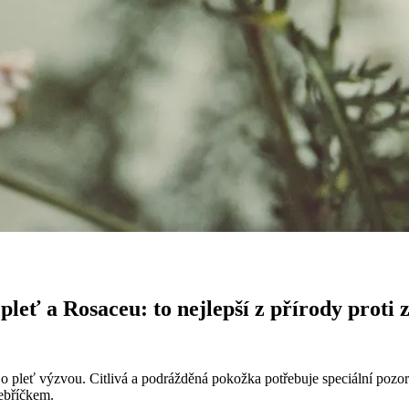
pleť a Rosaceu: to nejlepší z přírody proti 
o pleť výzvou. Citlivá a podrážděná pokožka potřebuje speciální pozorn
řebříčkem.