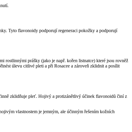
nutí.
činky. Tyto flavonoidy podporují regeneraci pokožky a podporují
 rostlinnými prášky (jako je např. kořen listnatce) které jsou rovněž
ést úlevu citlivé pleti a při Rosacee a zároveň zklidnit a posílit
ně zklidňuje pleť. Hojivý a protizánětlivý účinek flavonoidů činí z
a hojivým vlastnostem je jemným, ale účinným řešením kožních