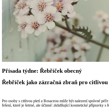
Přísada týdne: Řebříček obecný
Řebříček jako zázračná zbraň pro citlivou 
Pro osoby s citlivou pletí a Rosaceou může být nalezení správné péče 
řešení, které je šetrné, ale účinné: zklidňující kosmetické přípravky s 