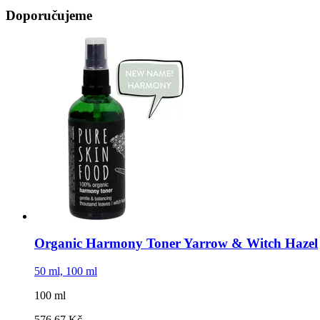
Doporučujeme
Organic Harmony Toner Yarrow & Witch Hazel
50 ml, 100 ml
100 ml
576,67 Kč