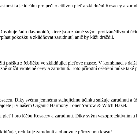
tnosti a je ideální pro péči o citlivou pleť a zklidnění Rosacey a zarud
í. Obsahuje řadu flavonoidů, které jsou známé svými protizánětlivými ú
pínat pokožku a zklidňovat zarudnutí, aniž by kůži dráždil.
 prášku z řebříčku ve zklidňující pleťové masce. V kombinaci s dalšími
 snížit viditelné cévy a zarudnutí. Toto přírodní ošetření může také přin
aceu. Díky svému jemnému stahujícímu účinku snižuje zarudnutí a účin
Najdete ji v našem Organic Harmony Toner Yarrow & Witch Hazel.
ou pleť i pro léčbu Rosacey a zarudnutí. Díky svým vazoprotektivním 
zklidňuje, redukuje zarudnutí a obnovuje přirozenou krásu!