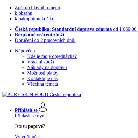
Zpět do hlavního menu
k obsahu
k nákupnímu košíku
Česká republika: Standardní doprava zdarma
od 1 069,00
Bezplatné vrácení zboží
Doručení do 2 pracovních dnů.
Nápověda
Kde je moje objednávka?
Vrácení zboží
Náklady na dopravu
Možnosti platby
Kontaktujte nás
Všechna témata
Přihlásit se
Přihlásit se nyní
Jste tu
poprvé?
Vytvořit účet