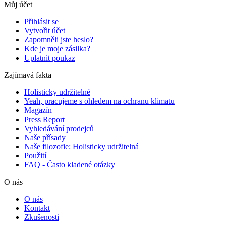
Můj účet
Přihlásit se
Vytvořit účet
Zapomněli jste heslo?
Kde je moje zásilka?
Uplatnit poukaz
Zajímavá fakta
Holisticky udržitelné
Yeah, pracujeme s ohledem na ochranu klimatu
Magazín
Press Report
Vyhledávání prodejců
Naše přísady
Naše filozofie: Holisticky udržitelná
Použití
FAQ - Často kladené otázky
O nás
O nás
Kontakt
Zkušenosti