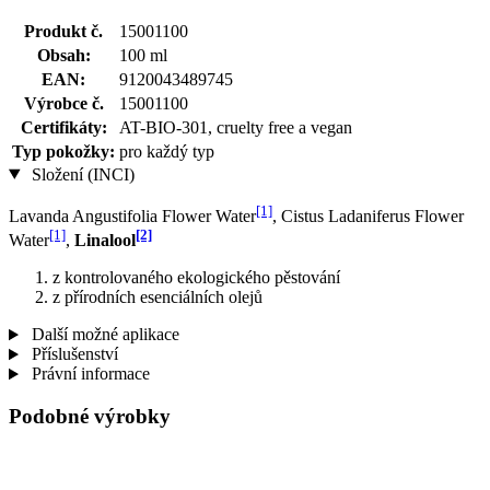
Produkt č.
15001100
Obsah:
100 ml
EAN:
9120043489745
Výrobce č.
15001100
Certifikáty:
AT-BIO-301, cruelty free a vegan
Typ pokožky:
pro každý typ
Složení (INCI)
[1]
Lavanda Angustifolia Flower Water
, Cistus Ladaniferus Flower
[1]
[2]
Water
,
Linalool
z kontrolovaného ekologického pěstování
z přírodních esenciálních olejů
Další možné aplikace
Příslušenství
Právní informace
Podobné výrobky