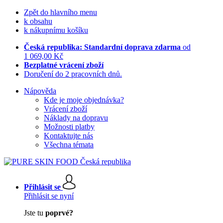
Zpět do hlavního menu
k obsahu
k nákupnímu košíku
Česká republika: Standardní doprava zdarma
od
1 069,00 Kč
Bezplatné vrácení zboží
Doručení do 2 pracovních dnů.
Nápověda
Kde je moje objednávka?
Vrácení zboží
Náklady na dopravu
Možnosti platby
Kontaktujte nás
Všechna témata
Přihlásit se
Přihlásit se nyní
Jste tu
poprvé?