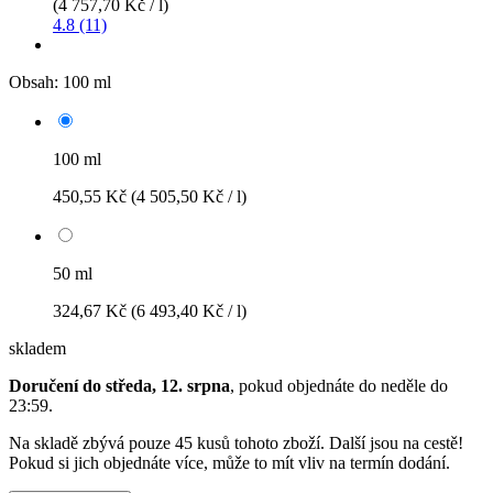
(4 757,70 Kč / l)
4.8 (11)
Obsah:
100 ml
100 ml
450,55 Kč
(4 505,50 Kč / l)
50 ml
324,67 Kč
(6 493,40 Kč / l)
skladem
Doručení do středa, 12. srpna
, pokud objednáte do
neděle do
23:59
.
Na skladě zbývá pouze 45 kusů tohoto zboží. Další jsou na cestě!
Pokud si jich objednáte více, může to mít vliv na termín dodání.