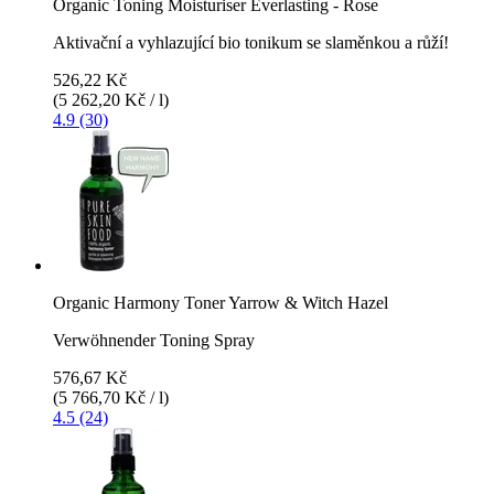
Organic Toning Moisturiser Everlasting - Rose
Aktivační a vyhlazující bio tonikum se slaměnkou a růží!
526,22 Kč
(5 262,20 Kč / l)
4.9 (30)
Organic Harmony Toner Yarrow & Witch Hazel
Verwöhnender Toning Spray
576,67 Kč
(5 766,70 Kč / l)
4.5 (24)