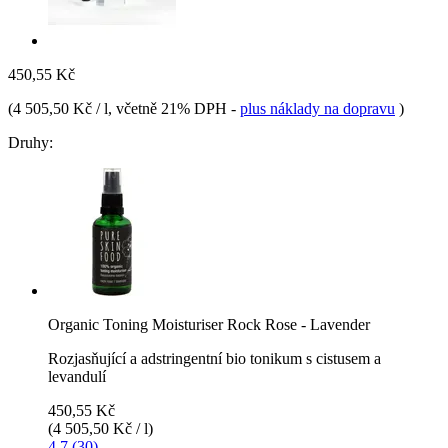
450,55 Kč
(
4 505,50 Kč / l
, včetně 21% DPH
-
plus náklady na dopravu
)
Druhy:
Organic Toning Moisturiser Rock Rose - Lavender
Rozjasňující a adstringentní bio tonikum s cistusem a
levandulí
450,55 Kč
(4 505,50 Kč / l)
4.7 (30)