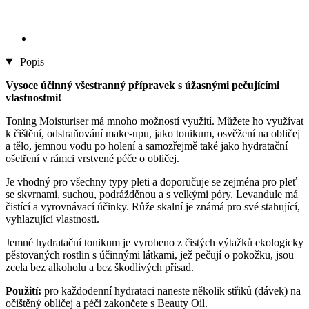
Popis
Vysoce účinný všestranný přípravek s úžasnými pečujícími
vlastnostmi!
Toning Moisturiser má mnoho možností využití. Můžete ho využívat
k čištění, odstraňování make-upu, jako tonikum, osvěžení na obličej
a tělo, jemnou vodu po holení a samozřejmě také jako hydratační
ošetření v rámci vrstvené péče o obličej.
Je vhodný pro všechny typy pleti a doporučuje se zejména pro pleť
se skvrnami, suchou, podrážděnou a s velkými póry. Levandule má
čistící a vyrovnávací účinky. Růže skalní je známá pro své stahující,
vyhlazující vlastnosti.
Jemné hydratační tonikum je vyrobeno z čistých výtažků ekologicky
pěstovaných rostlin s účinnými látkami, jež pečují o pokožku, jsou
zcela bez alkoholu a bez škodlivých přísad.
Použití:
pro každodenní hydrataci naneste několik střiků (dávek) na
očištěný obličej a péči zakončete s Beauty Oil.