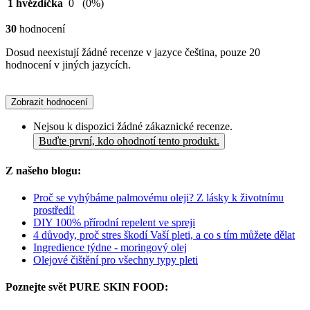
1 hvězdička
0
(0%)
30
hodnocení
Dosud neexistují žádné recenze v jazyce čeština, pouze 20
hodnocení v jiných jazycích.
Zobrazit hodnocení
Nejsou k dispozici žádné zákaznické recenze.
Buďte první, kdo ohodnotí tento produkt.
Z našeho blogu:
Proč se vyhýbáme palmovému oleji? Z lásky k životnímu
prostředí!
DIY 100% přírodní repelent ve spreji
4 důvody, proč stres škodí Vaší pleti, a co s tím můžete dělat
Ingredience týdne - moringový olej
Olejové čištění pro všechny typy pleti
Poznejte svět PURE SKIN FOOD: