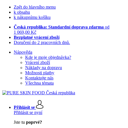
Zpět do hlavního menu
k obsahu
k nákupnímu košíku
Česká republika: Standardní doprava zdarma
od
1 069,00 Kč
Bezplatné vrácení zboží
Doručení do 2 pracovních dnů.
Nápověda
Kde je moje objednávka?
Vrácení zboží
Náklady na dopravu
Možnosti platby
Kontaktujte nás
Všechna témata
Přihlásit se
Přihlásit se nyní
Jste tu
poprvé?