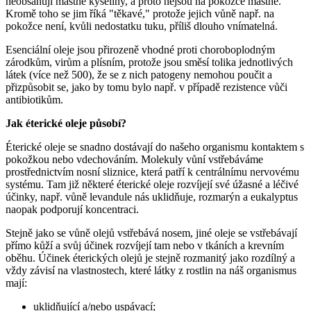
neobsahují mastné kyseliny, a proto nejsou na pokožce mastné.
Kromě toho se jim říká "těkavé," protože jejich vůně např. na
pokožce není, kvůli nedostatku tuku, příliš dlouho vnímatelná.
Esenciální oleje jsou přirozeně vhodné proti choroboplodným
zárodkům, virům a plísním, protože jsou směsí tolika jednotlivých
látek (více než 500), že se z nich patogeny nemohou poučit a
přizpůsobit se, jako by tomu bylo např. v případě rezistence vůči
antibiotikům.
Jak éterické oleje působí?
Éterické oleje se snadno dostávají do našeho organismu kontaktem s
pokožkou nebo vdechováním. Molekuly vůní vstřebáváme
prostřednictvím nosní sliznice, která patří k centrálnímu nervovému
systému. Tam již některé éterické oleje rozvíjejí své úžasné a léčivé
účinky, např. vůně levandule nás uklidňuje, rozmarýn a eukalyptus
naopak podporují koncentraci.
Stejně jako se vůně olejů vstřebává nosem, jiné oleje se vstřebávají
přímo kůží a svůj účinek rozvíjejí tam nebo v tkáních a krevním
oběhu. Účinek éterických olejů je stejně rozmanitý jako rozdílný a
vždy závisí na vlastnostech, které látky z rostlin na náš organismus
mají:
uklidňující a/nebo uspávací;