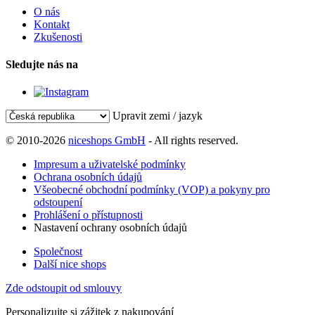
O nás
Kontakt
Zkušenosti
Sledujte nás na
Upravit zemi / jazyk
© 2010-2026
niceshops GmbH
- All rights reserved.
Impresum a uživatelské podmínky
Ochrana osobních údajů
Všeobecné obchodní podmínky (VOP) a pokyny pro
odstoupení
Prohlášení o přístupnosti
Nastavení ochrany osobních údajů
Společnost
Další nice shops
Zde odstoupit od smlouvy
Personalizujte si zážitek z nakupování