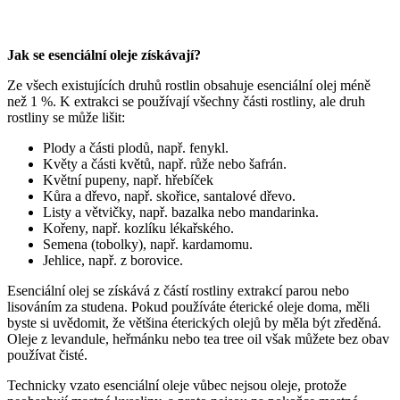
Jak se esenciální oleje získávají?
Ze všech existujících druhů rostlin obsahuje esenciální olej méně
než 1 %. K extrakci se používají všechny části rostliny, ale druh
rostliny se může lišit:
Plody a části plodů, např. fenykl.
Květy a části květů, např. růže nebo šafrán.
Květní pupeny, např. hřebíček
Kůra a dřevo, např. skořice, santalové dřevo.
Listy a větvičky, např. bazalka nebo mandarinka.
Kořeny, např. kozlíku lékařského.
Semena (tobolky), např. kardamomu.
Jehlice, např. z borovice.
Esenciální olej se získává z částí rostliny extrakcí parou nebo
lisováním za studena. Pokud používáte éterické oleje doma, měli
byste si uvědomit, že většina éterických olejů by měla být zředěná.
Oleje z levandule, heřmánku nebo tea tree oil však můžete bez obav
používat čisté.
Technicky vzato esenciální oleje vůbec nejsou oleje, protože