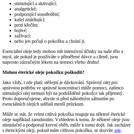
stimulující a aktivující;
analgetické;
podporující soustředění;
kašel zmírňující;
proti křečím;
hojivé;
zažívací;
nebo jen pečují o pokožku a chrání ji.
Esenciální oleje tedy mohou mít intenzivní účinky na naše tělo a
mysl, ale pokud je používáte v přiměřené dávce a cíleně, jsou
naprosto zázračným lékem na nemoci všeho druhu!
Mohou éterické oleje pokožku poškodit?
Jako vždy, i zde platí: stěžejní je dávkování. Správný olej pro
správnou potřebu ve správné koncentraci může pomoci, zatímco
stimulující olej nemusí být na podrážděné pokožce tak příjemný.
Proto doporučujeme, abyste si před náhodným sáhnutím po
esenciálních olejích udělali menší průzkum.
Může se stát, že velmi citlivá pokožka reaguje na některé éterické
oleje například zarudnutím. Vzhledem k tomu, že některé oleje jsou
stimulační a podporují krevní oběh, může k tomu dojít. Jak zacházet
s éterickými oleji, pokud máte citlivou pokožku, se dozvíte
zde
.