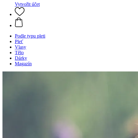
Vytvořit účet
Podle typu pleti
Pleť
Vlasy
Tělo
Dárky
Magazín