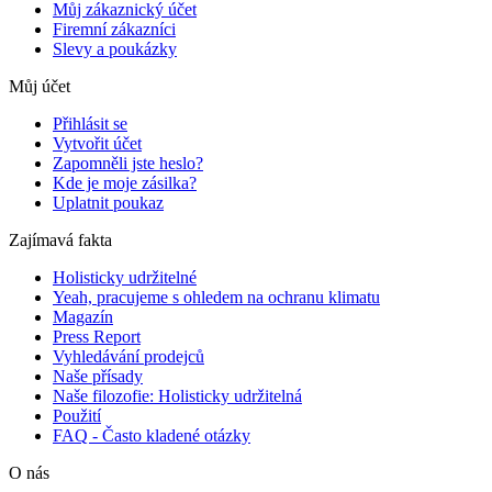
Můj zákaznický účet
Firemní zákazníci
Slevy a poukázky
Můj účet
Přihlásit se
Vytvořit účet
Zapomněli jste heslo?
Kde je moje zásilka?
Uplatnit poukaz
Zajímavá fakta
Holisticky udržitelné
Yeah, pracujeme s ohledem na ochranu klimatu
Magazín
Press Report
Vyhledávání prodejců
Naše přísady
Naše filozofie: Holisticky udržitelná
Použití
FAQ - Často kladené otázky
O nás