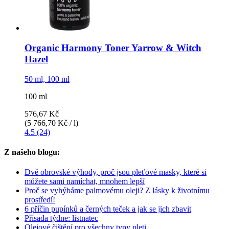
Organic Harmony Toner Yarrow & Witch
Hazel
50 ml, 100 ml
100 ml
576,67 Kč
(5 766,70 Kč / l)
4.5 (24)
Z našeho blogu:
Dvě obrovské výhody, proč jsou pleťové masky, které si
můžete sami namíchat, mnohem lepší
Proč se vyhýbáme palmovému oleji? Z lásky k životnímu
prostředí!
6 příčin pupínků a černých teček a jak se jich zbavit
Přísada týdne: listnatec
Olejové čištění pro všechny typy pleti