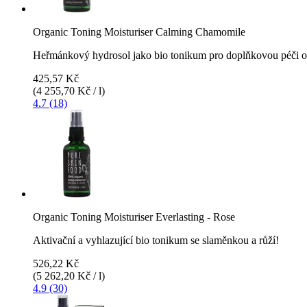
Organic Toning Moisturiser Calming Chamomile
Heřmánkový hydrosol jako bio tonikum pro doplňkovou péči o
425,57 Kč
(4 255,70 Kč / l)
4.7 (18)
Organic Toning Moisturiser Everlasting - Rose
Aktivační a vyhlazující bio tonikum se slaměnkou a růží!
526,22 Kč
(5 262,20 Kč / l)
4.9 (30)