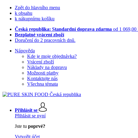
Zpět do hlavního menu
k obsahu
k nákupnímu košíku
Česká republika: Standardní doprava zdarma
od 1 069,00
Bezplatné vrácení zboží
Doručení do 2 pracovních dnů.
Nápověda
Kde je moje objednávka?
Vrácení zboží
Náklady na dopravu
Možnosti platby
Kontaktujte nás
Všechna témata
Přihlásit se
Přihlásit se nyní
Jste tu
poprvé?
Vytvořit účet