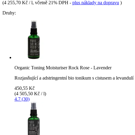
(
4 255,70 Kč / l
, včetně 21% DPH
-
plus náklady na dopravu
)
Druhy:
Organic Toning Moisturiser Rock Rose - Lavender
Rozjasňující a adstringentní bio tonikum s cistusem a levandulí
450,55 Kč
(4 505,50 Kč / l)
4.7 (30)